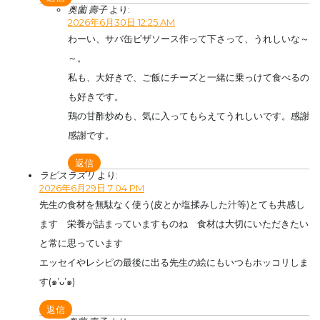
奥薗 壽子
より:
2026年6月30日 12:25 AM
わーい、サバ缶ピザソース作って下さって、うれしいな～
～。
私も、大好きで、ご飯にチーズと一緒に乗っけて食べるの
も好きです。
鶏の甘酢炒めも、気に入ってもらえてうれしいです。感謝
感謝です。
返信
ラピスラズリ
より:
2026年6月29日 7:04 PM
先生の食材を無駄なく使う(皮とか塩揉みした汁等)とても共感し
ます 栄養が詰まっていますものね 食材は大切にいただきたい
と常に思っています
エッセイやレシピの最後に出る先生の絵にもいつもホッコリしま
す(๑’ᴗ’๑)
返信