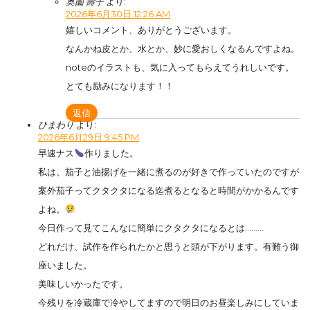
奥薗 壽子
より:
2026年6月30日 12:26 AM
嬉しいコメント、ありがとうございます。
なんかね皮とか、水とか、妙に愛おしくなるんですよね。
noteのイラストも、気に入ってもらえてうれしいです。
とても励みになります！！
返信
ひまわり
より:
2026年6月29日 9:45 PM
早速ナス
作りました。
私は、茄子と油揚げを一緒に煮るのが好きで作っていたのですが
案外茄子ってクタクタになる迄煮るとなると時間がかかるんです
よね。
今日作って見てこんなに簡単にクタクタになるとは………
どれだけ、試作を作られたかと思うと頭が下がります。有難う御
座いました。
美味しいかったです。
今残りを冷蔵庫で冷やしてますので明日のお昼楽しみにしていま