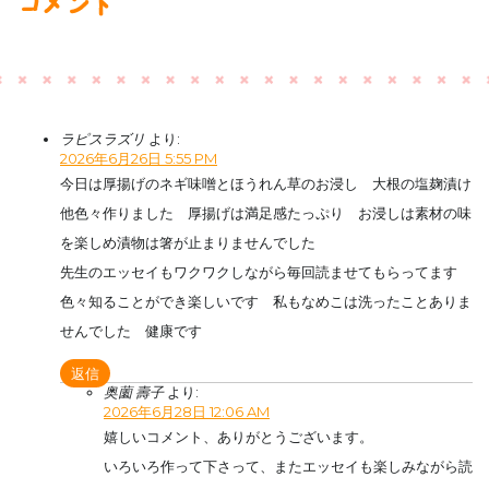
コメント
ラピスラズリ
より:
2026年6月26日 5:55 PM
今日は厚揚げのネギ味噌とほうれん草のお浸し 大根の塩麹漬け
他色々作りました 厚揚げは満足感たっぷり お浸しは素材の味
を楽しめ漬物は箸が止まりませんでした
先生のエッセイもワクワクしながら毎回読ませてもらってます
色々知ることができ楽しいです 私もなめこは洗ったことありま
せんでした 健康です
返信
奥薗 壽子
より:
2026年6月28日 12:06 AM
嬉しいコメント、ありがとうございます。
いろいろ作って下さって、またエッセイも楽しみながら読