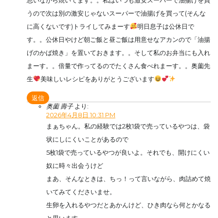
思いながら焼いてます。。私はいつも激安スーパーで油揚げを買
うので次は別の激安じゃないスーパーで油揚げを買って(そんな
に高くないです)トライしてみまーす
明日息子は公休日で
す。。公休日やけど朝ご飯と昼ご飯は用意せなアカンので「油揚
げのかば焼き」を置いておきます。。そして私のお弁当にも入れ
まーす。。倍量で作ってるのでたくさん食べれまーす。。奥薗先
生
美味しいレシピをありがとうございます
返信
奥薗 壽子
より:
2026年4月8日 10:31 PM
まぁちゃん。私の経験では2枚1袋で売っているやつは、袋
状にしにくいことがあるので
5枚1袋で売っているやつが良いよ。それでも、開けにくい
奴に時々出会うけど
まあ、そんなときは、ちっ！って言いながら、肉詰めて焼
いてみてくださいませ。
生卵を入れるやつだとあかんけど、ひき肉なら何とかなる