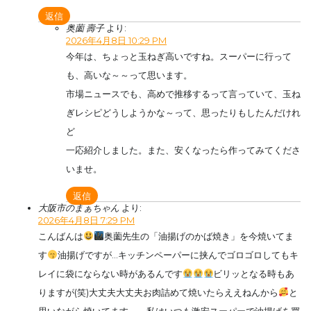
返信
奥薗 壽子
より:
2026年4月8日 10:29 PM
今年は、ちょっと玉ねぎ高いですね。スーパーに行って
も、高いな～～って思います。
市場ニュースでも、高めで推移するって言っていて、玉ね
ぎレシピどうしようかな～って、思ったりもしたんだけれ
ど
一応紹介しました。また、安くなったら作ってみてくださ
いませ。
返信
大阪市のまぁちゃん
より:
2026年4月8日 7:29 PM
こんばんは
奥薗先生の「油揚げのかば焼き」を今焼いてま
す
油揚げですが…キッチンペーパーに挟んでゴロゴロしてもキ
レイに袋にならない時があるんです
ビリッとなる時もあ
りますが(笑)大丈夫大丈夫お肉詰めて焼いたらええねんから
と