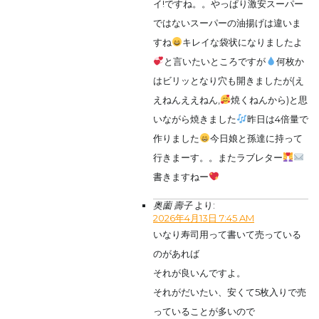
イ!ですね。。やっぱり激安スーパー
ではないスーパーの油揚げは違いま
すね
キレイな袋状になりましたよ
と言いたいところですが
何枚か
はビリッとなり穴も開きましたが(え
えねんええねん,
焼くねんから)と思
いながら焼きました
昨日は4倍量で
作りました
今日娘と孫達に持って
行きまーす。。またラブレター
書きますねー
奥薗 壽子
より:
2026年4月13日 7:45 AM
いなり寿司用って書いて売っている
のがあれば
それが良いんですよ。
それがだいたい、安くて5枚入りで売
っていることが多いので