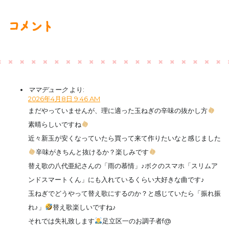
コメント
ママデューク
より:
2026年4月8日 9:46 AM
まだやっていませんが、理に適った玉ねぎの辛味の抜かし方
素晴らしいですね
近々新玉が安くなっていたら買って来て作りたいなと感じました
辛味がきちんと抜けるか？楽しみです
替え歌の八代亜紀さんの「雨の慕情」♪ボクのスマホ「スリムア
ンドスマートくん」にも入れているくらい大好きな曲です♪
玉ねぎでどうやって替え歌にするのか？と感じていたら「振れ振
れ♪」
替え歌楽しいですね♪
それでは失礼致します
足立区一のお調子者f@