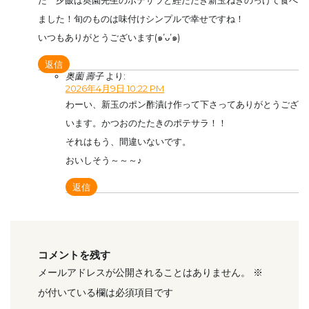
た 夕飯は奥園先生のポテサラと鰹たたき新玉ねぎのっけて食べ
ました！旬のものは味付けシンプルで幸せですね！
いつもありがとうございます(๑’ᴗ’๑)
返信
奥薗 壽子
より:
2026年4月9日 10:22 PM
わーい、新玉のポン酢漬け作って下さってありがとうござ
います。かつおのたたきのポテサラ！！
それはもう、間違いないです。
おいしそう～～～♪
返信
コメントを残す
メールアドレスが公開されることはありません。
※
が付いている欄は必須項目です