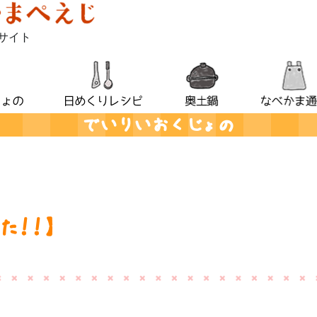
サイト
でいりいおくじょの
！！】