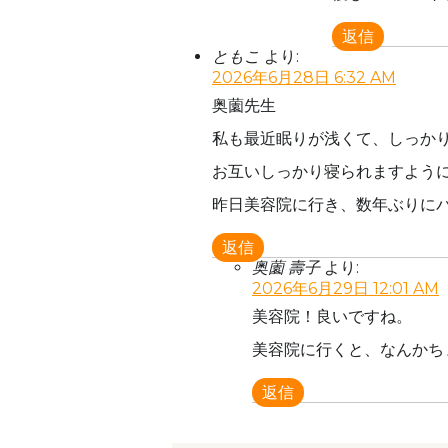
返信
ともこ
より:
2026年6月28日 6:32 AM
奥薗先生
私も最近眠りが浅くて、しっか
お互いしっかり寝られますよう
昨日美容院に行き、数年ぶりに
返信
奥薗 壽子
より:
2026年6月29日 12:01 AM
美容院！良いですね。
美容院に行くと、なんかち
返信