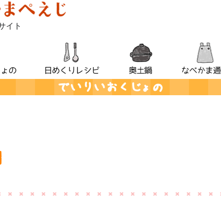
サイト
でいりいおくじょの
】