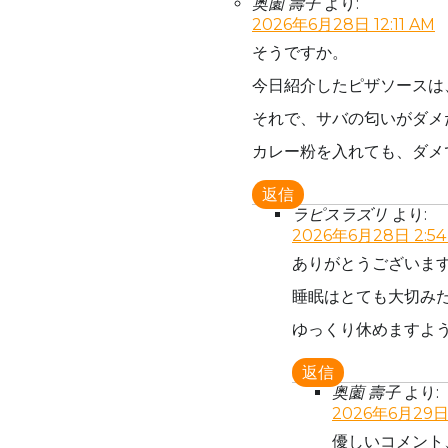
奥薗 壽子
より:
2026年6月28日 12:11 AM
そうですか。
今日紹介したピザソースは
それで、サバの匂いがダメ
カレー粉を入れても、ダメ
返信
ラピスラズリ
より:
2026年6月28日 2:54
ありがとうございま
睡眠はとても大切み
ゆっくり休めますよ
返信
奥薗 壽子
より:
2026年6月29日 
優しいコメント