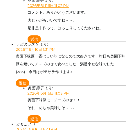
奥薗 壽子
より:
2026年6月16日 11:02 PM
コメント、ありがとうございます。
肉じゃがもいいですね～～。
是非是非作って、ほっこりしてくださいね。
返信
ラピスラズリ
より:
2026年6月16日 1:31 PM
奥園下味豚 香ばしい味になるので大好きです 昨日も奥園下味
豚を焼いてチ－ズのせて食べました 満足幸せな味でした
(^o^) 今日はポテサラ作ります♪
返信
奥薗 壽子
より:
2026年6月16日 11:03 PM
奥薗下味豚に、チーズのせ！！
それ、めちゃ美味しそ～～♪
返信
ともこ
より:
2026年6月16日 8:41 PM