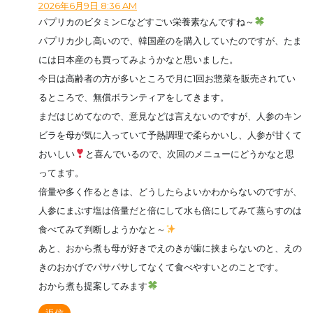
2026年6月9日 8:36 AM
パプリカのビタミンCなどすごい栄養素なんですね～
パプリカ少し高いので、韓国産のを購入していたのですが、たま
には日本産のも買ってみようかなと思いました。
今日は高齢者の方が多いところで月に1回お惣菜を販売されてい
るところで、無償ボランティアをしてきます。
まだはじめてなので、意見などは言えないのですが、人参のキン
ビラを母が気に入っていて予熱調理で柔らかいし、人参が甘くて
おいしい
と喜んでいるので、次回のメニューにどうかなと思
ってます。
倍量や多く作るときは、どうしたらよいかわからないのですが、
人参にまぶす塩は倍量だと倍にして水も倍にしてみて蒸らすのは
食べてみて判断しようかなと～
あと、おから煮も母が好きでえのきが歯に挟まらないのと、えの
きのおかげでパサパサしてなくて食べやすいとのことです。
おから煮も提案してみます
返信