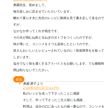
奥園先生、初めまして。
毎日楽しみに読ませていただいています。
離れて暮らす夫に先生のレシピに動画を見て書き足して送るので
すが、
なかなか作ってくれず残念です。
その夫が鶏むね肉と玉ねぎのポトフをつくったのですが、
味が薄いと、コンソメを２つも追加したというのです。
皆さんおいしいとレビューされているのに！味覚障害をを疑って
しまいます。
塩分でなく味を濃くするアドバイスをお願いします。でも睡眠時
間は削らないでください。
返信
奥薗 壽子
より:
2026年6月10日 10:44 PM
私のレシピを送って下さったことに感謝
そして、作って下さったご主人様にも感謝。
料理は、自分の口に合ったもの画一番なので、コンソメを