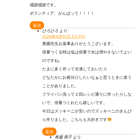
感謝感謝です。
ボランティア、がんばって！！！！
返信
ひろひろ
より:
2026年6月10日 6:11 PM
奥園先生お返事ありがとうございます。
倍量つくる時は塩は倍量で水は増やさないでよい
のですね。
たまに多く作って冷凍しておいたり
どなたかにお裾分けしたいなぁと思うときに迷う
ことがありました。
フライパン洗って２回レシピ通りに作ったりしな
いで、倍量つくれたら嬉しいです。
今日はズッキーニが安いのでズッキーニのきんぴ
ら作りました。こちらも大好きです
返信
奥薗 壽子
より: