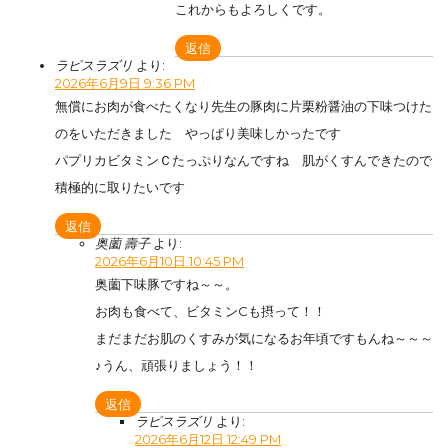
これからもよろしくです。
返信
ラピスラズリ
より:
2026年6月9日 9:36 PM
無償にお肉が食べたくなり先生の豚肉に片栗粉醤油の下味つけた
のをいただきました やっぱり美味しかったです
パプリカビタミンＣたっぷりなんですね 肌がくすんできたので
積極的に取りたいです
返信
奥薗 壽子
より:
2026年6月10日 10:45 PM
奥薗下味豚ですね～～。
お肉も食べて、ビタミンCも摂って！！
まだまだお肌のくすみが気になるお年頃ですもんね～～～
♪うん、頑張りましょう！！
返信
ラピスラズリ
より:
2026年6月12日 12:49 PM