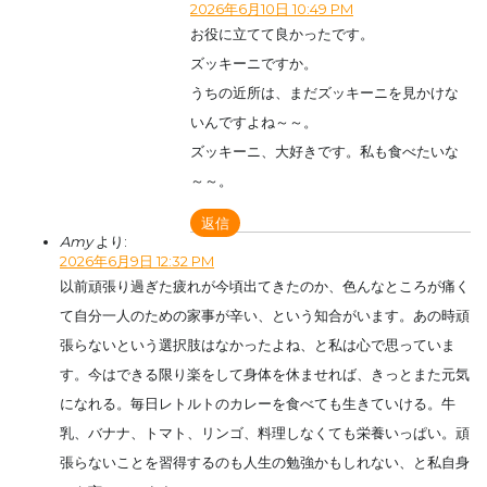
2026年6月10日 10:49 PM
お役に立てて良かったです。
ズッキーニですか。
うちの近所は、まだズッキーニを見かけな
いんですよね～～。
ズッキーニ、大好きです。私も食べたいな
～～。
返信
Amy
より:
2026年6月9日 12:32 PM
以前頑張り過ぎた疲れが今頃出てきたのか、色んなところが痛く
て自分一人のための家事が辛い、という知合がいます。あの時頑
張らないという選択肢はなかったよね、と私は心で思っていま
す。今はできる限り楽をして身体を休ませれば、きっとまた元気
になれる。毎日レトルトのカレーを食べても生きていける。牛
乳、バナナ、トマト、リンゴ、料理しなくても栄養いっぱい。頑
張らないことを習得するのも人生の勉強かもしれない、と私自身