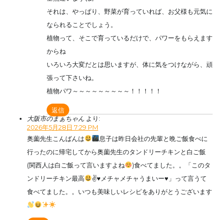
それは、やっぱり、野菜が育っていれば、お父様も元気に
なられることでしょう。
植物って、そこで育っているだけで、パワーをもらえます
からね
いろいろ大変だとは思いますが、体に気をつけながら、頑
張って下さいね。
植物パワ～～～～～～～～～！！！！！
返信
大阪市のまぁちゃん
より:
2026年5月28日 7:29 PM
奥薗先生こんばんは
息子は昨日会社の先輩と晩ご飯食べに
行ったのに帰宅してから奥薗先生のタンドリーチキンと白ご飯
(関西人は白ご飯って言いますよね
)食べてました。。「このタ
ンドリーチキン最高
✌
♥️
メチャメチャうまいー
♥️
」って言うて
食べてました。。いつも美味しいレシピをありがとうございます