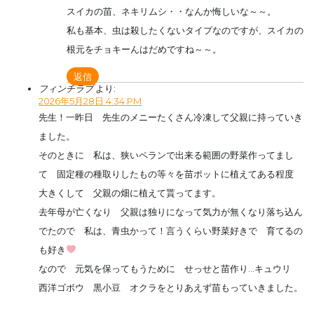
スイカの苗、ネキリムシ・・なんか悔しいな～～。
私も基本、虫は殺したくないタイプなのですが、スイカの
根元をチョキーんはだめですね～～。
返信
フィンチラブ
より:
2026年5月28日 4:34 PM
先生！一昨日 先生のメニーたくさん冷凍して父親に持っていき
ました。
そのときに 私は、狭いペランで出来る範囲の野菜作ってまし
て 固定種の種取りしたもの等々を苗ポットに植えてある程度
大きくして 父親の畑に植えて貰ってます。
去年母が亡くなり 父親は独りになって気力が無くなり落ち込ん
でたので 私は、青虫かって！言うくらい野菜好きで 育てるの
も好き
なので 元気を保ってもうために せっせと苗作り…キュウリ
西洋ゴボウ 黒小豆 オクラをとりあえず苗もっていきました。