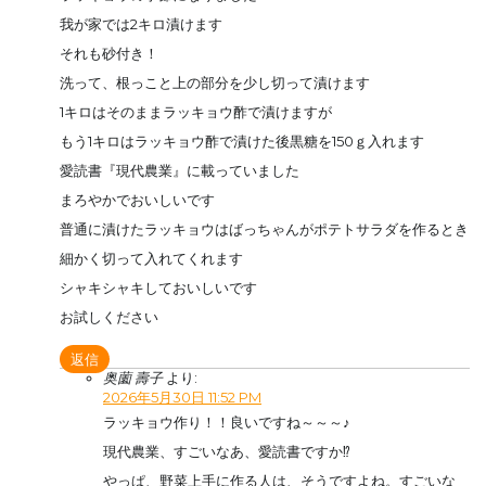
我が家では2キロ漬けます
それも砂付き！
洗って、根っこと上の部分を少し切って漬けます
1キロはそのままラッキョウ酢で漬けますが
もう1キロはラッキョウ酢で漬けた後黒糖を150ｇ入れます
愛読書『現代農業』に載っていました
まろやかでおいしいです
普通に漬けたラッキョウはばっちゃんがポテトサラダを作るとき
細かく切って入れてくれます
シャキシャキしておいしいです
お試しください
返信
奥薗 壽子
より:
2026年5月30日 11:52 PM
ラッキョウ作り！！良いですね～～～♪
現代農業、すごいなあ、愛読書ですか⁉
やっぱ、野菜上手に作る人は、そうですよね。すごいな