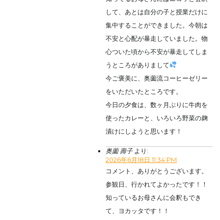
して、あとは自分の子と授業だけに
集中することができました。今朝は
不安と心配が暴走していました。物
心ついた頃から不安が暴走してしま
うところがありまして
今ご褒美に、奥薗流コーヒーゼリー
をいただいたところです。
今日の夕食は、数ヶ月ぶりに牛肉を
使ったカレーと、いろいろ野菜の麹
漬けにしようと思います！
奥薗 壽子
より:
2026年6月18日 11:34 PM
コメント、ありがとうございます。
参観日、行かれてよかったです！！
知っているお母さんに会釈もでき
て、ヨカッタです！！