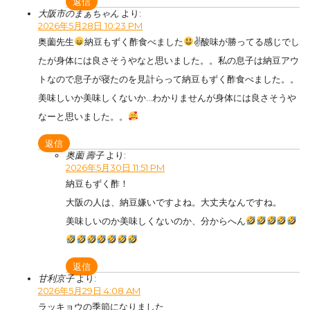
返信
大阪市のまぁちゃん
より:
2026年5月28日 10:23 PM
奥薗先生
納豆もずく酢食べました
✌酸味が勝ってる感じでし
たが身体には良さそうやなと思いました。。私の息子は納豆アウ
トなので息子が寝たのを見計らって納豆もずく酢食べました。。
美味しいか美味しくないか…わかりませんが身体には良さそうや
なーと思いました。。
返信
奥薗 壽子
より:
2026年5月30日 11:51 PM
納豆もずく酢！
大阪の人は、納豆嫌いですよね。大丈夫なんですね。
美味しいのか美味しくないのか、分からへん
返信
甘利京子
より:
2026年5月29日 4:08 AM
ラッキョウの季節になりました