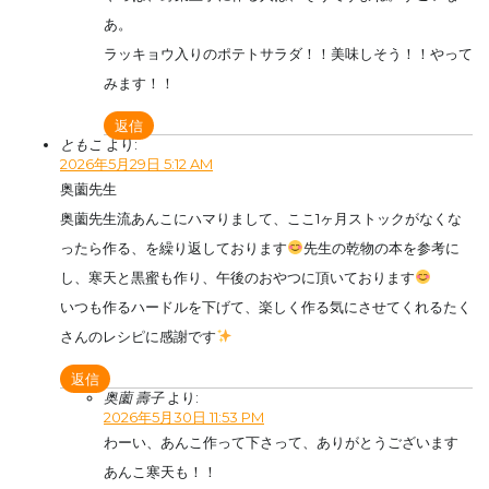
あ。
ラッキョウ入りのポテトサラダ！！美味しそう！！やって
みます！！
返信
ともこ
より:
2026年5月29日 5:12 AM
奥薗先生
奥薗先生流あんこにハマりまして、ここ1ヶ月ストックがなくな
ったら作る、を繰り返しております
先生の乾物の本を参考に
し、寒天と黒蜜も作り、午後のおやつに頂いております
いつも作るハードルを下げて、楽しく作る気にさせてくれるたく
さんのレシピに感謝です
返信
奥薗 壽子
より:
2026年5月30日 11:53 PM
わーい、あんこ作って下さって、ありがとうございます
あんこ寒天も！！