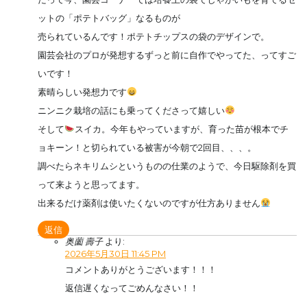
ットの「ポテトバッグ」なるものが
売られているんです！ポテトチップスの袋のデザインで。
園芸会社のプロが発想するずっと前に自作でやってた、ってすご
いです！
素晴らしい発想力です
ニンニク栽培の話にも乗ってくださって嬉しい
そして
スイカ。今年もやっていますが、育った苗が根本でチ
ョキーン！と切られている被害が今朝で2回目、、、。
調べたらネキリムシというものの仕業のようで、今日駆除剤を買
って来ようと思ってます。
出来るだけ薬剤は使いたくないのですが仕方ありません
返信
奥薗 壽子
より:
2026年5月30日 11:45 PM
コメントありがとうございます！！！
返信遅くなってごめんなさい！！