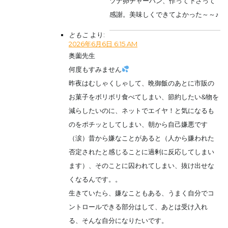
ツナ卵チャーハン、作って下さって
感謝。美味しくできてよかった～～♪
ともこ
より:
2026年6月6日 6:15 AM
奥薗先生
何度もすみません
昨夜はむしゃくしゃして、晩御飯のあとに市販の
お菓子をボリボリ食べてしまい、節約したい&物を
減らしたいのに、ネットでエイヤ！と気になるも
のをポチッとしてしまい、朝から自己嫌悪です
（涙）昔から嫌なことがあると（人から嫌われた
否定されたと感じることに過剰に反応してしまい
ます）、そのことに囚われてしまい、抜け出せな
くなるんです。。
生きていたら、嫌なこともある、うまく自分でコ
ントロールできる部分はして、あとは受け入れ
る、そんな自分になりたいです。