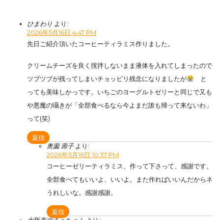
ひまわり
より:
2026年5月16日 4:47 PM
先日ご紹介頂いたコーヒーティラミス作りました。
クリームチーズを良く撹拌しないまま液体を入れてしまったので
ツブツブが残ってしまいチョッピリ残念になりましたが
と
っても美味しかっです。いちごのヨーグルトゼリーと同じで又も
や悪魔の囁きが「全部食べるなら今よまだ誰も帰って来ないわ」
って(笑)
返信
奥薗 壽子
より:
2026年5月16日 10:37 PM
コーヒーゼリーティラミス、作って下さって、感謝です。
全部食べてもいいよ、いいよ。また作ればいいんだからネ
うれしいな。感謝感謝。
返信
大阪市のまぁちゃん
より: