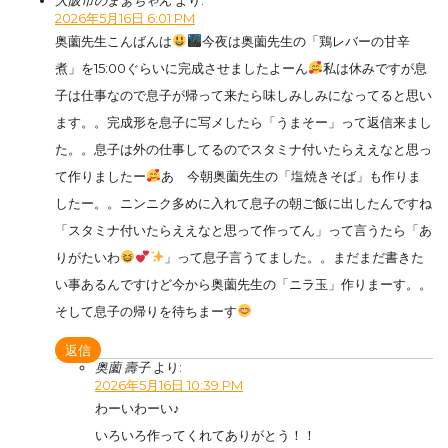
2026年5月16日 6:01 PM
奥薗先生こんばんは
今夜は奥薗先生の「鶏レバーの甘辛
煮」を15:00ぐらいに完成させましたよーん
私は休みですが息
子は仕事なので息子が帰って来たら味しみしみになってると思い
ます。。完成形を息子に写メしたら「うまそー」って返信来まし
た。。息子は外の仕事してるのでスタミナ付いたらええなと思っ
て作りましたー
あ 今朝奥薗先生の「塩焼きそば」も作りま
したー。。ニンニク多めに入れて息子の朝ご飯に出したんですね
「スタミナ付いたらええなと思って作ってん」って言うたら「あ
りがたいわ
」って息子言うてました。。まだまだ書きた
い事あるんですけど今から奥薗先生の「ニラ玉」作りまーす。。
そして息子の帰りを待ちまーす
返信
奥薗 壽子
より:
2026年5月16日 10:39 PM
わーいわーい♪
いろいろ作ってくれてありがとう！！