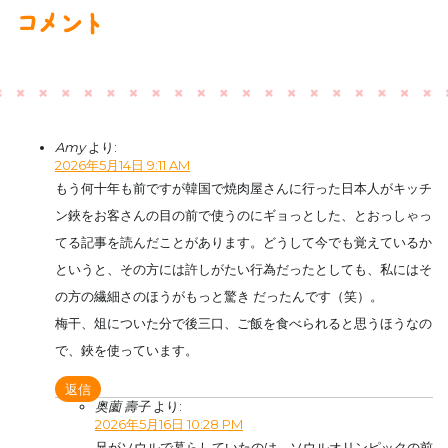
コメント
Amy
より:
2026年5月14日 9:11 AM
もう何十年も前ですが韓国で焼肉屋さんに行った日本人がキッチ
ン鋏をお客さんの目の前で使うのにギョっとした、とおっしゃっ
てる記事を読んだことがあります。どうして今でも覚えているか
というと、その方には許しがたい行為だったとしても、私にはそ
の方の繊細さのほうがもっと驚き だったんです（笑）。
梅干、俎についた分で後三口、ご飯を食べられると思うほうなの
で、鋏を使っています。
返信
奥薗 壽子
より:
2026年5月16日 10:28 PM
兄がソウルで暮らしていたのは、ソウルオリンピックの前