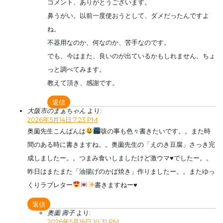
コメント、ありがとうございます。
鼻うがい。以前一度使おうとして、ダメだったんですよ
ね。
不器用なのか、何なのか、苦手なのです。
でも、今はまた、良いのが出ているかもしれません。ちょ
っと調べてみます。
教えて頂き、感謝です。
返信
大阪市のまぁちゃん
より:
2026年5月14日 7:23 PM
奥薗先生こんばんは
咳の事も色々書きたいです。。また時
間のある時に書きますね。。奥薗先生の「えのき豆腐」さっき完
成しましたー。。つまみ食いしましたけど激ウマ
♥️
でしたー。。
昨日はまたまた「油揚げのかば焼き」作りましたー。。またゆっ
くりラブレター
書きますねー
♥️
返信
奥薗 壽子
より:
2026年5月16日 10:31 PM