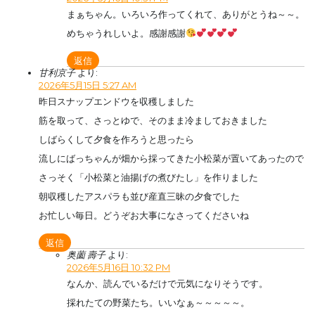
まぁちゃん。いろいろ作ってくれて、ありがとうね～～。
めちゃうれしいよ。感謝感謝
返信
甘利京子
より:
2026年5月15日 5:27 AM
昨日スナップエンドウを収穫しました
筋を取って、さっとゆで、そのまま冷ましておきました
しばらくして夕食を作ろうと思ったら
流しにばっちゃんが畑から採ってきた小松菜が置いてあったので
さっそく「小松菜と油揚げの煮びたし」を作りました
朝収穫したアスパラも並び産直三昧の夕食でした
お忙しい毎日。どうぞお大事になさってくださいね
返信
奥薗 壽子
より:
2026年5月16日 10:32 PM
なんか、読んでいるだけで元気になりそうです。
採れたての野菜たち。いいなぁ～～～～～。