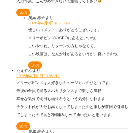
入力作業、こんつめすぎないで頑張って下さい
返信
奥薗 壽子
より:
2026年4月9日 10:21 PM
優しいコメント、ありがとうございます。
メリーポピンズのGEOにあるといいね。
古いやつね、リターンの方じゃなくて。
古い映画は、なんか味があるというか、良いですね。
返信
たえやん
より:
2026年4月10日 10:16 PM
メリーポピンズは大好きなミュージカルのひとつです。
最後の全員で踊るスパカリダンスまで楽しさ満載！
幸せな気分で明日も頑張ろうという気分になれます。
チケット代が大分お高くなってしまったのと推しが前回で引退し
てしまったのであと2回噛みしめて通いたいと思います。
返信
奥薗 壽子
より: