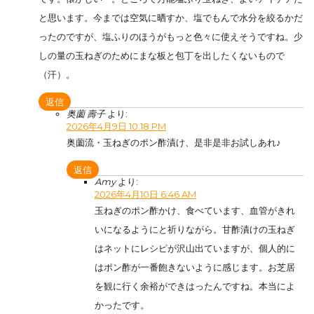
と思います。今までは空気に晒すか、塩でもんで水分を絞るかだ
ったのですが、塩ふりのほうがもっと色々に使えそうですね。少
しの量の玉ねぎのためにまな板と包丁を出したくないもので
（汗）。
返信
奥薗 壽子
より:
2026年4月9日 10:18 PM
奥薗流・玉ねぎのポン酢漬け、是非是非お試しあれ♪
返信
Amy
より:
2026年4月10日 6:46 AM
玉ねぎのポン酢かけ、食べています、血管がきれ
いになるようにと祈りながら。甘酢漬けの玉ねぎ
はネットにレシピが沢山出ていますが、個人的に
はポン酢が一番飽きないように感じます。お芝居
を観に行く余裕ができはったんですね。本当によ
かったです。