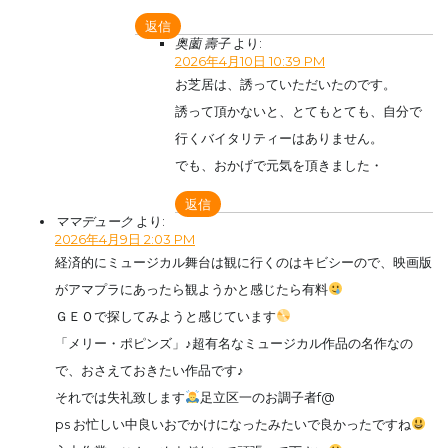
返信
奥薗 壽子
より:
2026年4月10日 10:39 PM
お芝居は、誘っていただいたのです。
誘って頂かないと、とてもとても、自分で
行くバイタリティーはありません。
でも、おかげで元気を頂きました・
返信
ママデューク
より:
2026年4月9日 2:03 PM
経済的にミュージカル舞台は観に行くのはキビシーので、映画版
がアマプラにあったら観ようかと感じたら有料
ＧＥＯで探してみようと感じています
「メリー・ポピンズ」♪超有名なミュージカル作品の名作なの
で、おさえておきたい作品です♪
それでは失礼致します
足立区一のお調子者f@
ps お忙しい中良いおでかけになったみたいで良かったですね