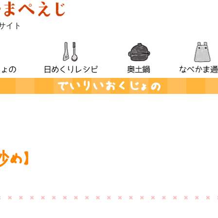
サイト
でいりいおくじょの
炒め】