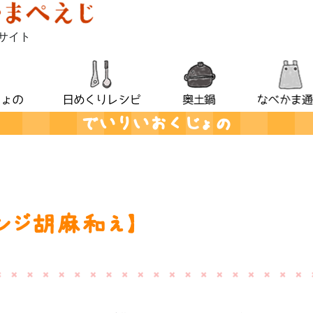
サイト
でいりいおくじょの
レンジ胡麻和え】