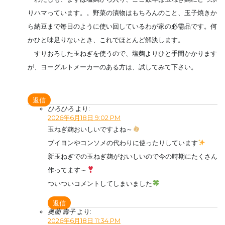
りハマっています。。野菜の漬物はもちろんのこと、玉子焼きか
ら納豆まで毎日のように使い回しているわが家の必需品です。何
かひと味足りないとき、これでほとんど解決します。
すりおろした玉ねぎを使うので、塩麴よりひと手間かかります
が、ヨーグルトメーカーのある方は、試してみて下さい。
返信
ひろひろ
より:
2026年6月18日 9:02 PM
玉ねぎ麹おいしいですよね～
ブイヨンやコンソメの代わりに使ったりしています
新玉ねぎでの玉ねぎ麹がおいしいので今の時期にたくさん
作ってます～
ついついコメントしてしまいました
返信
奥薗 壽子
より:
2026年6月18日 11:34 PM