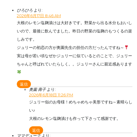
ひろひろ
より:
2026年6月17日 8:46 AM
大根のレモン塩麹漬けは大好きです。野菜から出る水分もおいし
いので、最後に飲んでました。昨日の野菜の塩麹のもつくるの楽
しみです。
ジュリーの初恋の方が奥園先生の担任の方だったんですね～
実は母が若い頃なぜかジュリーに似ているとのことで、ジュリー
ちゃんと呼ばれていたらしく。。ジュリーさんに親近感あります
返信
奥薗 壽子
より:
2026年6月18日 11:26 PM
ジュリー似のお母様！めちゃめちゃ美形ですね～素晴らし
い♪
大根のレモン塩麹漬けも作って下さって感謝です。
返信
ママデューク
より: