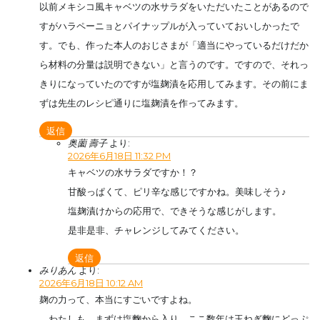
以前メキシコ風キャベツの水サラダをいただいたことがあるので
すがハラペーニョとパイナップルが入っていておいしかったで
す。でも、作った本人のおじさまが「適当にやっているだけだか
ら材料の分量は説明できない」と言うのです。ですので、それっ
きりになっていたのですが塩麹漬を応用してみます。その前にま
ずは先生のレシピ通りに塩麹漬を作ってみます。
返信
奥薗 壽子
より:
2026年6月18日 11:32 PM
キャベツの水サラダですか！？
甘酸っぱくて、ピリ辛な感じですかね。美味しそう♪
塩麹漬けからの応用で、できそうな感じがします。
是非是非、チャレンジしてみてください。
返信
みりあん
より:
2026年6月18日 10:12 AM
麹の力って、本当にすごいですよね。
わたしも、まずは塩麴から入り、ここ数年は玉ねぎ麴にどっぷ