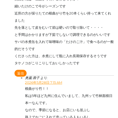
細いたけのこで今がシーズンです
近所の方が採りたての根曲がり竹を20本くらい持って来てくれ
ました
先を落として皮をむいて節は硬いので取り除いて・・・・
と手間はかかりますが下茹でしないで調理できるのがいいです
サバの水煮缶を入れて味噌味の「たけのこ汁」で食べるのが一般
的だそうです
くださった方は、水煮にして瓶に入れ長期保存するそうです
タケノコがこりこりしておいしかったです
返信
奥薗 壽子
より:
2026年5月28日 7:15 AM
根曲がり竹！！
私は5年ほど九州に住んでいまして、九州ッて竹林面積日
本一なんです。
なので、季節になると、お店にいも並ぶし
路上でかごに入れて売っている人もいるし