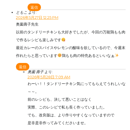
返信
ともこ
より:
2026年5月27日 12:25 PM
奥薗壽子先生
以前のタンドリーチキンも大好きでしたが、今回の万能鶏もも肉
で作るレシピも楽しみです
最近カレーのスパイスやレモンの酸味を欲しているので、今週末
作れたらと思っています
鶏もも肉の特売あるといいなぁ
返信
奥薗 壽子
より:
2026年5月28日 7:09 AM
わーい！！タンドリーチキン気にってもらえてうれしいな
～～。
前のレシピも、決して悪いことはなく
実際、このレシピで私も長く作っていました。
でも、改良版は、より作りやすくなっていますので
是非是非作ってみてくださいませ。