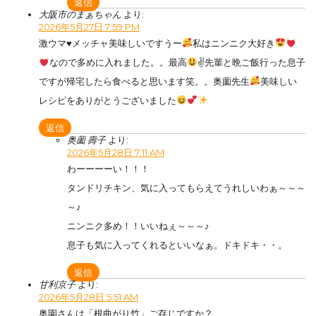
返信
大阪市のまぁちゃん
より:
2026年5月27日 7:59 PM
激ウマ
♥️
メッチャ美味しいですうー
私はニンニク大好き
なので多めに入れました。。最高
✌先輩と晩ご飯行った息子
ですが帰宅したら食べると思います笑。。奥薗先生
美味しい
レシピをありがとうございました
返信
奥薗 壽子
より:
2026年5月28日 7:11 AM
わーーーーい！！！
タンドリチキン、気に入ってもらえてうれしいわぁ～～～
～♪
ニンニク多め！！いいねぇ～～～♪
息子も気に入ってくれるといいなぁ。ドキドキ・・。
返信
甘利京子
より:
2026年5月28日 5:51 AM
奥園さんは「根曲がり竹」ご存じですか？