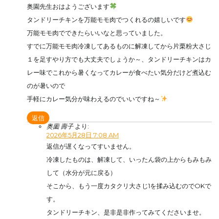
奥園先生おはようございます
タンドリーチキンを万能モモ肉でつくれるの嬉しいです
万能モモ肉でできたらいいなと思っていました。
すでに万能モモ肉冷凍してあるものに解凍してから片栗粉大さじ
１を足すやり方でも大丈夫でしょうか～、タンドリーチキンはカ
レー味でこれから暑くなってカレーが食べたい気分だけど煮込む
のが暑いので
手軽にカレー気分が味わえるのでいいですね～
返信
奥薗 壽子
より:
2026年5月28日 7:08 AM
返信が遅くなってすいません。
冷凍したものは、解凍して、いったん袋の上からもみもみ
して（水分が元に戻る）
そこから、もう一度カタクリ大さじ1を揉み込むのでOKで
す。
タンドリーチキン、是非是非作ってみてくださいませ。