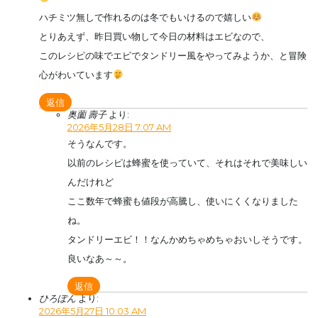
ハチミツ無しで作れるのは冬でもいけるので嬉しい
とりあえず、昨日買い物して今日の材料はエビなので、
このレシピの味でエビでタンドリー風をやってみようか、と冒険
心がわいています
返信
奥薗 壽子
より:
2026年5月28日 7:07 AM
そうなんです。
以前のレシピは蜂蜜を使っていて、それはそれで美味しい
んだけれど
ここ数年で蜂蜜も値段が高騰し、使いにくくなりました
ね。
タンドリーエビ！！なんかめちゃめちゃおいしそうです。
良いなあ～～。
返信
ひろぽん
より:
2026年5月27日 10:03 AM