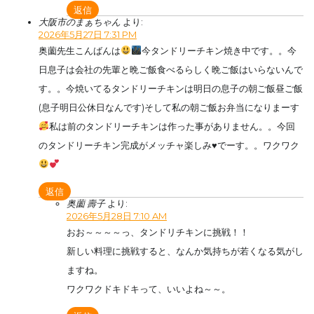
返信
大阪市のまぁちゃん
より:
2026年5月27日 7:31 PM
奥薗先生こんばんは
今タンドリーチキン焼き中です。。今
日息子は会社の先輩と晩ご飯食べるらしく晩ご飯はいらないんで
す。。今焼いてるタンドリーチキンは明日の息子の朝ご飯昼ご飯
(息子明日公休日なんです)そして私の朝ご飯お弁当になりまーす
私は前のタンドリーチキンは作った事がありません。。今回
のタンドリーチキン完成がメッチャ楽しみ
♥️
でーす。。ワクワク
返信
奥薗 壽子
より:
2026年5月28日 7:10 AM
おお～～～～っ、タンドリチキンに挑戦！！
新しい料理に挑戦すると、なんか気持ちが若くなる気がし
ますね。
ワクワクドキドキって、いいよね～～。