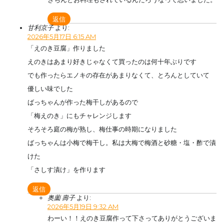
返信
甘利京子
より:
2026年5月17日 6:15 AM
「えのき豆腐」作りました
えのきはあまり好きじゃなくて買ったのは何十年ぶりです
でも作ったらエノキの存在があまりなくて、とろんとしていて
優しい味でした
ばっちゃんが作った梅干しがあるので
「梅えのき」にもチャレンジします
そろそろ庭の梅が熟し、梅仕事の時期になりました
ばっちゃんは小梅で梅干し。私は大梅で梅酒と砂糖・塩・酢で漬
けた
「さしす漬け」を作ります
返信
奥薗 壽子
より:
2026年5月19日 9:32 AM
わーい！！えのき豆腐作って下さってありがとうございま