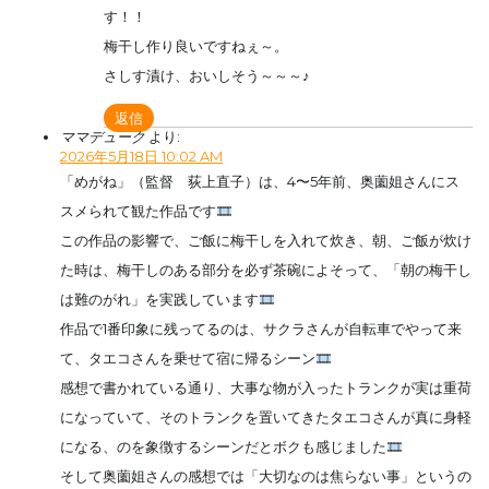
す！！
梅干し作り良いですねぇ～。
さしす漬け、おいしそう～～～♪
返信
ママデューク
より:
2026年5月18日 10:02 AM
「めがね」（監督 荻上直子）は、4〜5年前、奥薗姐さんにス
スメられて観た作品です
この作品の影響で、ご飯に梅干しを入れて炊き、朝、ご飯が炊け
た時は、梅干しのある部分を必ず茶碗によそって、「朝の梅干し
は難のがれ」を実践しています
作品で1番印象に残ってるのは、サクラさんが自転車でやって来
て、タエコさんを乗せて宿に帰るシーン
感想で書かれている通り、大事な物が入ったトランクが実は重荷
になっていて、そのトランクを置いてきたタエコさんが真に身軽
になる、のを象徴するシーンだとボクも感じました
そして奥薗姐さんの感想では「大切なのは焦らない事」というの