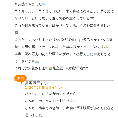
も共感できました
早く知りたい、早く分かりたい、早く身軽になりたい、早く楽に
なりたい、という思いが返って心を重くしている
これが最近焦って空回りばかりしているボクの心に響きました
まったりまったりまったりな♪急がず焦らず♪参ろうかぁ〜♪の気
持ちを思い起こさせてくれました
ありがとうございます
本当に読み応えのある映画「めがね」の感想でした
ありがと
うございます
それでは失礼致します
足立区一のお調子者f@
返信
奥薗 壽子
より:
2026年5月19日 9:44 AM
ひさしぶりに「めがね」を見たら
なんか、めちゃめちゃ刺さりまして
なんか、出会うべき時に、出会い直す映画があるんだなと
思いました。