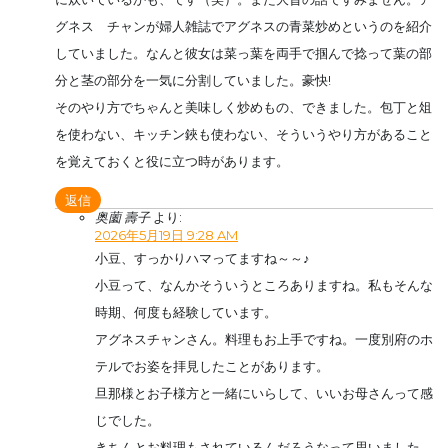
グネス チャンが婦人雑誌でアグネスの青菜炒めというのを紹介
していました。なんと彼女は菜っ葉を両手で掴んで捻って葉の部
分と茎の部分を一気に分割していました。豪快!
そのやり方でちゃんと美味しく炒めもの、できました。包丁と俎
を使わない、キッチン鋏も使わない、そういうやり方があること
を覚えておくと役に立つ時があります。
返信
奥薗 壽子
より:
2026年5月19日 9:28 AM
小豆、すっかりハマってますね～～♪
小豆って、なんかそういうところありますね。私もそんな
時期、何度も経験しています。
アグネスチャンさん。料理もお上手ですね。一度別府のホ
テルでお姿を拝見したことがあります。
旦那様とお子様方と一緒にいらして、いいお母さんって感
じでした。
きちんとお料理もされているんだろうなって思いました。